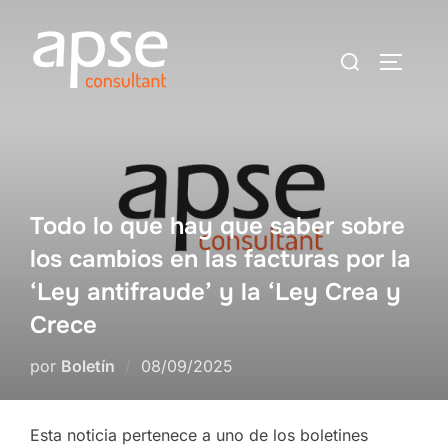
Saltar
al
Buscar:
ALTER
contenido
Todo lo que hay que saber sobre
los cambios en las facturas por la
‘Ley antifraude’ y la ‘Ley Crea y
Crece
Publicado
por
Boletín
08/09/2025
el
Esta noticia pertenece a uno de los boletines