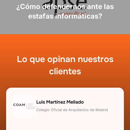
entradas
¿Cómo defendernos ante las
estafas informáticas?
Lo que opinan nuestros
clientes
Luis Martínez Mellado
Colegio Oficial de Arquitectos de Madrid