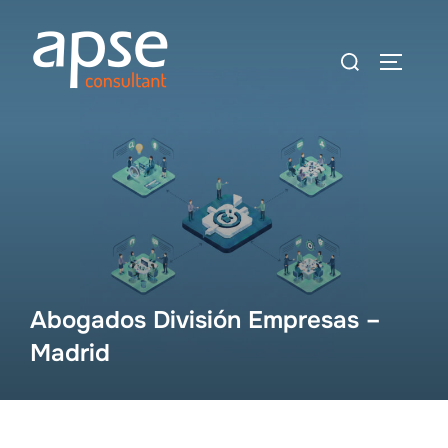
Saltar
al
Buscar:
ALTER
contenido
Abogados División Empresas –
Madrid