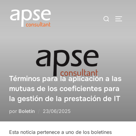
Saltar
al
Buscar:
ALTER
contenido
Términos para la aplicación a las
mutuas de los coeficientes para
la gestión de la prestación de IT
Publicado
por
Boletín
23/06/2025
el
Esta noticia pertenece a uno de los boletines