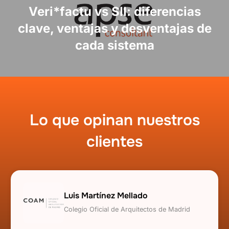
entradas
Veri*factu vs SII: diferencias
clave, ventajas y desventajas de
cada sistema
Lo que opinan nuestros
clientes
Luis Martínez Mellado
Colegio Oficial de Arquitectos de Madrid