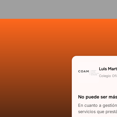
Luis Mar
Colegio Ofi
No puede ser más
En cuanto a gestió
servicios que prest