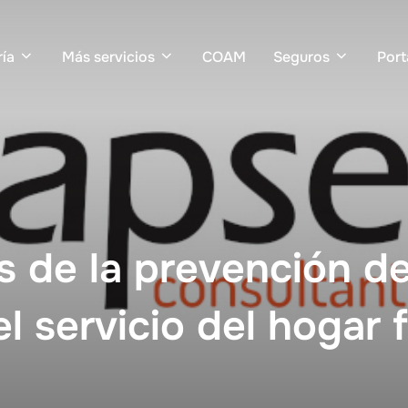
ía
Más servicios
COAM
Seguros
Port
es de la prevención d
l servicio del hogar f