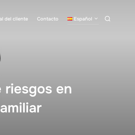
Buscar:
al del cliente
Contacto
Español
e riesgos en
amiliar