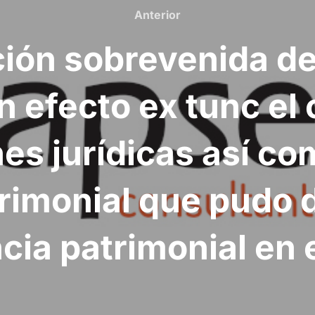
Anterior
Anterior
ción sobrevenida de
n efecto ex tunc el 
nes jurídicas así co
trimonial que pudo d
cia patrimonial en e