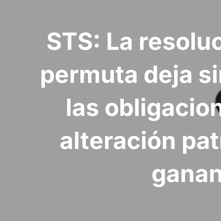
STS: La resolu
permuta deja si
las obligacio
alteración pa
ganan