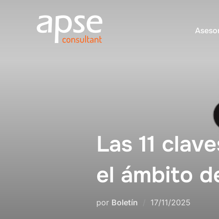
Saltar
al
Asesor
contenido
Las 11 clav
el ámbito de
Publicado
por
Boletín
17/11/2025
el