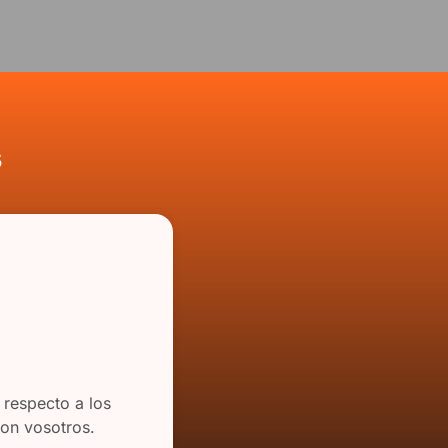
s
 respecto a los
con vosotros.