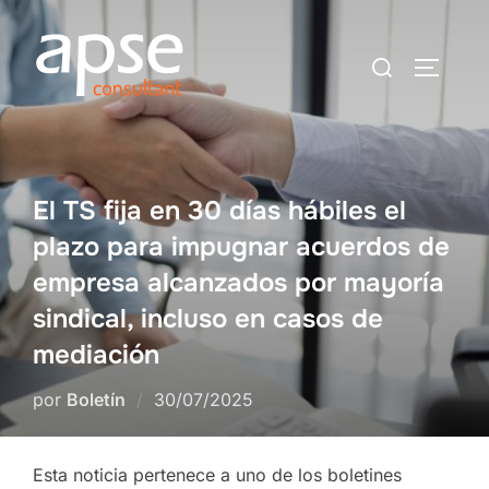
Saltar
al
Buscar:
ALTER
contenido
El TS fija en 30 días hábiles el
plazo para impugnar acuerdos de
empresa alcanzados por mayoría
sindical, incluso en casos de
mediación
Publicado
por
Boletín
30/07/2025
el
Esta noticia pertenece a uno de los boletines