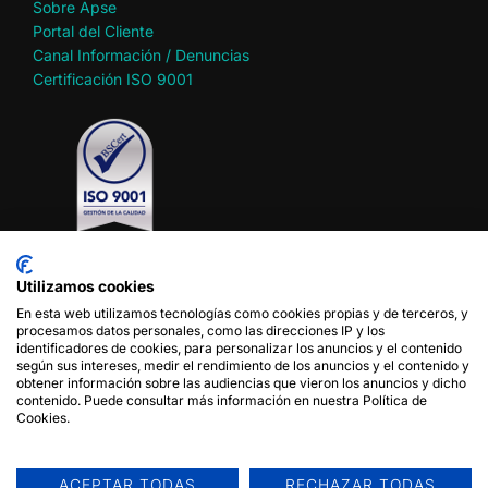
Sobre Apse
Portal del Cliente
Canal Información / Denuncias
Certificación ISO 9001
Utilizamos cookies
En esta web utilizamos tecnologías como cookies propias y de terceros, y
Política de privacidad
procesamos datos personales, como las direcciones IP y los
Política de cookies
identificadores de cookies, para personalizar los anuncios y el contenido
según sus intereses, medir el rendimiento de los anuncios y el contenido y
Aviso legal
obtener información sobre las audiencias que vieron los anuncios y dicho
Condiciones de uso del sitio web
contenido. Puede consultar más información en nuestra Política de
Cookies.
Síganos en
ACEPTAR TODAS
RECHAZAR TODAS