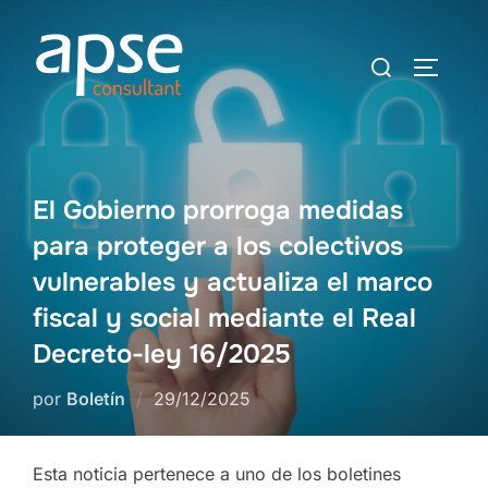
Saltar
al
Buscar:
ALTER
contenido
El Gobierno prorroga medidas
para proteger a los colectivos
vulnerables y actualiza el marco
fiscal y social mediante el Real
Decreto-ley 16/2025
Publicado
por
Boletín
29/12/2025
el
Esta noticia pertenece a uno de los boletines